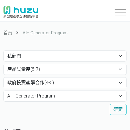
首頁
AI+ Generator Program
確定